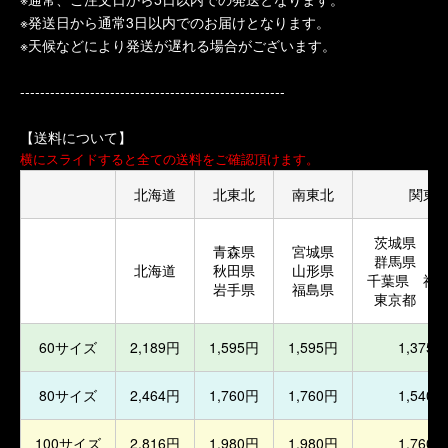
※発送日から通常3日以内でのお届けとなります。
※天候などにより発送が遅れる場合がございます。
-----------------------------------------------------
【送料について】
横にスライドすると全ての送料をご確認頂けます。
北海道
北東北
南東北
関東
茨城県 栃
青森県
宮城県
群馬県 埼
北海道
秋田県
山形県
千葉県 神
岩手県
福島県
東京都 山
60サイズ
2,189円
1,595円
1,595円
1,375円
80サイズ
2,464円
1,760円
1,760円
1,540円
100サイズ
2,816円
1,980円
1,980円
1,760円