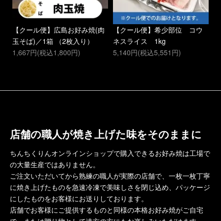
ま
【クール便】広島お好み焼(肉
【クール便】希少部位 コウ
【
玉そば)／1箱 （2枚入り）
ネスライス 1kg
玉
1,667円(税込1,800円)
5,140円(税込5,551円)
ば
1
店舗の職人が焼き上げた味をそのままに
ちんちくりんオンラインショップで購入できるお好み焼は工場で
の大量生産ではありません。
ご注文いただいてから熟練の職人が実際の店舗で、一枚一枚丁寧
に焼き上げたものを急速冷凍で美味しさを閉じ込め、パッケージ
にしたものをお客様にお送りしております。
店舗でお客様にご提供するものと同様の本格お好み焼がご自宅