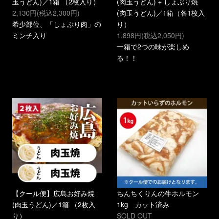
玉うどん)／1箱 （2枚入り）
(肉玉うどん) + しょぶり焼
2,130円(税込2,300円)
(肉玉うどん)／1箱（各1枚入
希少部位、「しょぶり肉」の
り）
ミンチ入り
1,898円(税込2,050円)
一箱で2つの味が楽しめ
る！！
【クール便】広島お好み焼
ちんちくりんの牛ホルモン
(肉玉うどん)／1箱 （2枚入
1kg カット済み
り）
SOLD OUT