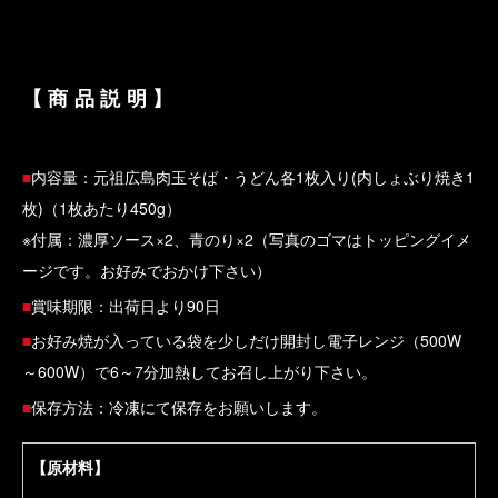
【商品説明】
■
内容量：元祖広島肉玉そば・うどん各1枚入り(内しょぶり焼き1
枚)（1枚あたり450g）
※付属：濃厚ソース×2、青のり×2（写真のゴマはトッピングイメ
ージです。お好みでおかけ下さい）
■
賞味期限：出荷日より90日
■
お好み焼が入っている袋を少しだけ開封し電子レンジ（500W
～600W）で6～7分加熱してお召し上がり下さい。
■
保存方法：冷凍にて保存をお願いします。
【原材料】