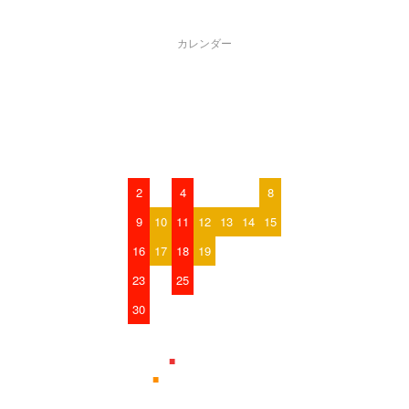
CALENDAR
カレンダー
2026年8月
日
月
火
水
木
金
土
1
2
3
4
5
6
7
8
9
10
11
12
13
14
15
16
17
18
19
20
21
22
23
24
25
26
27
28
29
30
31
■
は発送休業日
■
は発送休臨時休業日