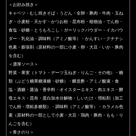
＜お好み焼き＞
キャベツ・むし焼きそば・うどん・全卵・豚肉・牛肉・玉ね
ぎ・小麦粉・天かす・かつお粉・昆布粉・植物油・でん粉・
食塩・砂糖・とうもろこし・ガーリックパウダー・イカパウ
ダー・乳化油・調味料（アミノ酸等）・かんすい・クチナシ
色素・膨張剤（原材料の一部に小麦・卵・大豆・いか・豚肉
を含む）
＜濃厚ソース＞
野菜・果実（トマト・デーツ玉ねぎ・りんご・その他）・糖
類（ぶどう糖果糖液糖・砂糖）・醸造酢・アミノ酸液・食
塩・酒糖・醤油・香辛料・オイスターエキス・肉エキス・酵
母エキス・昆布・蛋白加水分解物・しいたけ・増粘剤（加工
でん粉・増粘多糖類）・調味料（アミノ酸等）・カラメル色
素（原材料の一部として小麦・大豆・鶏肉・豚肉・もも・り
んごを含む）
＜青さのり＞